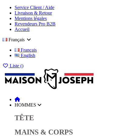
Service Client / Aide
Livraison & Retour
Mentions légales
Revendeurs Pro B2B
Accueil
Français
Français
English
Liste (
)
HOMMES
TÊTE
MAINS & CORPS