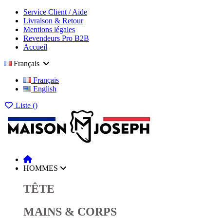
Service Client / Aide
Livraison & Retour
Mentions légales
Revendeurs Pro B2B
Accueil
Français
Français
English
Liste (
)
HOMMES
TÊTE
MAINS & CORPS