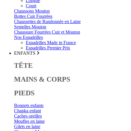
Longue
Court
Chaussons Mouton
Bottes Cuir Fourrées
Chaussettes de Randonnée en Laine
Semelles Mouton
Chaussure Fourrées Cuir et Mouton
Nos Espadrilles
Espadrilles Made in France
Espadrilles Premier Prix
ENFANTS
TÊTE
MAINS & CORPS
PIEDS
Bonnets enfants
Chapka enfant
Caches oreilles
Moufles en laine
Gilets en laine