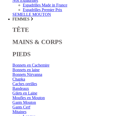
Nos Espadrilles
Espadrilles Made in France
Espadrilles Premier Prix
SEMELLE MOUTON
FEMMES
TÊTE
MAINS & CORPS
PIEDS
Bonnets en Cachemire
Bonnets en laine
Bonnets Nirvanna
Chapka
Caches oreilles
Bandeaux
Gilets en Laine
Moufles en Mouton
Gants Mouton
Gants Cerf
Mitaines