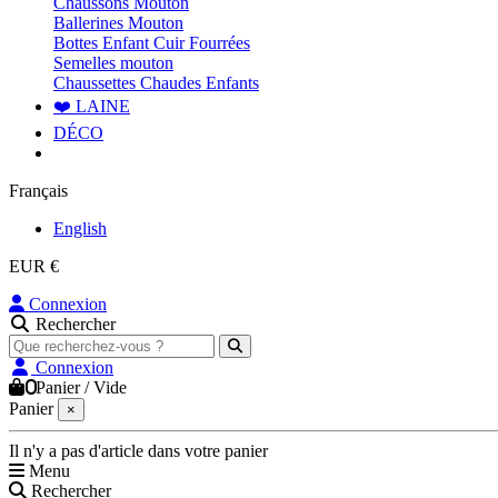
Chaussons Mouton
Ballerines Mouton
Bottes Enfant Cuir Fourrées
Semelles mouton
Chaussettes Chaudes Enfants
❤️ LAINE
DÉCO
Français
English
EUR €
Connexion
Rechercher
Connexion
0
Panier
/
Vide
Panier
×
Il n'y a pas d'article dans votre panier
Menu
Rechercher