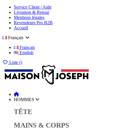
Service Client / Aide
Livraison & Retour
Mentions légales
Revendeurs Pro B2B
Accueil
Français
Français
English
Liste (
)
HOMMES
TÊTE
MAINS & CORPS