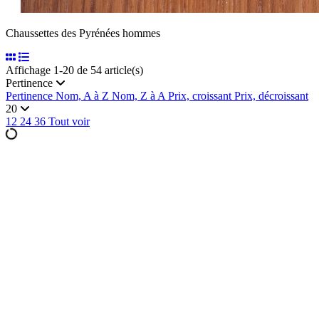
Chaussettes des Pyrénées hommes
Affichage 1-20 de 54 article(s)
Pertinence
Pertinence
Nom, A à Z
Nom, Z à A
Prix, croissant
Prix, décroissant
20
12
24
36
Tout voir