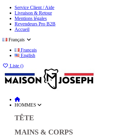
Service Client / Aide
Livraison & Retour
Mentions légales
Revendeurs Pro B2B
Accueil
Français
Français
English
Liste (
)
HOMMES
TÊTE
MAINS & CORPS