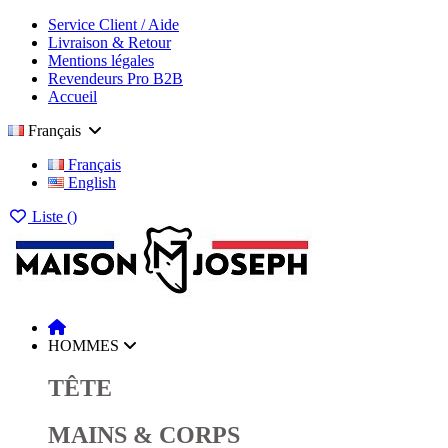
Service Client / Aide
Livraison & Retour
Mentions légales
Revendeurs Pro B2B
Accueil
Français
Français
English
Liste (
)
HOMMES
TÊTE
MAINS & CORPS