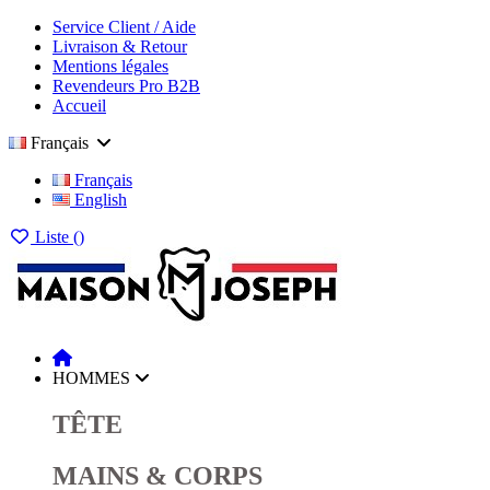
Service Client / Aide
Livraison & Retour
Mentions légales
Revendeurs Pro B2B
Accueil
Français
Français
English
Liste (
)
HOMMES
TÊTE
MAINS & CORPS