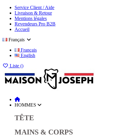
Service Client / Aide
Livraison & Retour
Mentions légales
Revendeurs Pro B2B
Accueil
Français
Français
English
Liste (
)
HOMMES
TÊTE
MAINS & CORPS