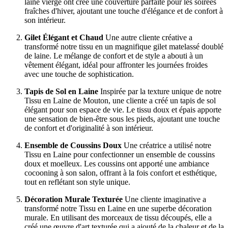
laine vierge ont créé une couverture parfaite pour les soirées
fraîches d'hiver, ajoutant une touche d'élégance et de confort à
son intérieur.
Gilet Élégant et Chaud
Une autre cliente créative a
transformé notre tissu en un magnifique gilet matelassé doublé
de laine. Le mélange de confort et de style a abouti à un
vêtement élégant, idéal pour affronter les journées froides
avec une touche de sophistication.
Tapis de Sol en Laine
Inspirée par la texture unique de notre
Tissu en Laine de Mouton, une cliente a créé un tapis de sol
élégant pour son espace de vie. Le tissu doux et épais apporte
une sensation de bien-être sous les pieds, ajoutant une touche
de confort et d'originalité à son intérieur.
Ensemble de Coussins Doux
Une créatrice a utilisé notre
Tissu en Laine pour confectionner un ensemble de coussins
doux et moelleux. Les coussins ont apporté une ambiance
cocooning à son salon, offrant à la fois confort et esthétique,
tout en reflétant son style unique.
Décoration Murale Texturée
Une cliente imaginative a
transformé notre Tissu en Laine en une superbe décoration
murale. En utilisant des morceaux de tissu découpés, elle a
créé une œuvre d'art texturée qui a ajouté de la chaleur et de la