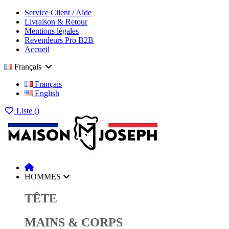
Service Client / Aide
Livraison & Retour
Mentions légales
Revendeurs Pro B2B
Accueil
Français
Français
English
Liste (
)
HOMMES
TÊTE
MAINS & CORPS