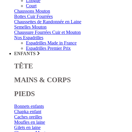
Longue
Court
Chaussons Mouton
Bottes Cuir Fourrées
Chaussettes de Randonnée en Laine
Semelles Mouton
Chaussure Fourrées Cuir et Mouton
Nos Espadrilles
Espadrilles Made in France
Espadrilles Premier Prix
ENFANTS
TÊTE
MAINS & CORPS
PIEDS
Bonnets enfants
Chapka enfant
Caches oreilles
Moufles en laine
Gilets en laine