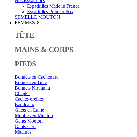
Nos Espadrilles
Espadrilles Made in France
Espadrilles Premier Prix
SEMELLE MOUTON
FEMMES
TÊTE
MAINS & CORPS
PIEDS
Bonnets en Cachemire
Bonnets en laine
Bonnets Nirvanna
Chapka
Caches oreilles
Bandeaux
Gilets en Laine
Moufles en Mouton
Gants Mouton
Gants Cerf
Mitaines