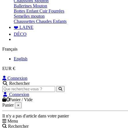
Chaussons Mouton
Ballerines Mouton
Bottes Enfant Cuir Fourrées
Semelles mouton
Chaussettes Chaudes Enfants
❤️ LAINE
DÉCO
Français
English
EUR €
Connexion
Rechercher
Connexion
0
Panier
/
Vide
Panier
×
Il n'y a pas d'article dans votre panier
Menu
Rechercher