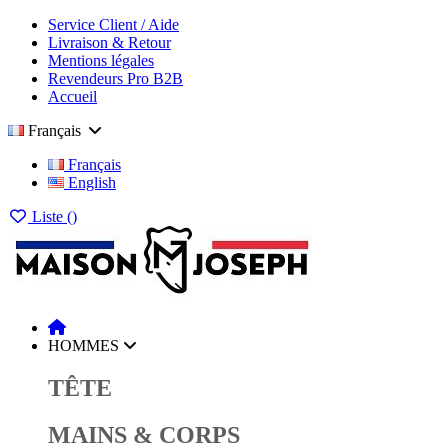
Service Client / Aide
Livraison & Retour
Mentions légales
Revendeurs Pro B2B
Accueil
Français
Français
English
Liste (
)
HOMMES
TÊTE
MAINS & CORPS