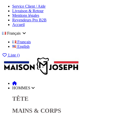
Service Client / Aide
Livraison & Retour
Mentions légales
Revendeurs Pro B2B
Accueil
Français
Français
English
Liste (
)
HOMMES
TÊTE
MAINS & CORPS