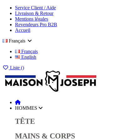
Service Client / Aide
Livraison & Retour
Mentions légales
Revendeurs Pro B2B
Accueil
Français
Français
English
Liste (
)
HOMMES
TÊTE
MAINS & CORPS