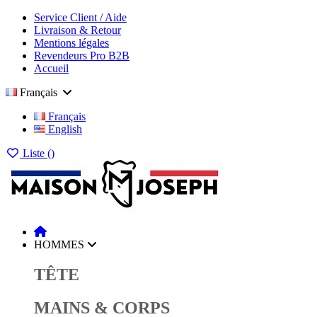
Service Client / Aide
Livraison & Retour
Mentions légales
Revendeurs Pro B2B
Accueil
Français
Français
English
Liste (
)
HOMMES
TÊTE
MAINS & CORPS