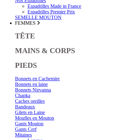
Nos Espadrilles
Espadrilles Made in France
Espadrilles Premier Prix
SEMELLE MOUTON
FEMMES
TÊTE
MAINS & CORPS
PIEDS
Bonnets en Cachemire
Bonnets en laine
Bonnets Nirvanna
Chapka
Caches oreilles
Bandeaux
Gilets en Laine
Moufles en Mouton
Gants Mouton
Gants Cerf
Mitaines