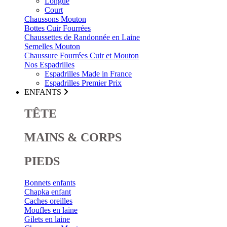
Longue
Court
Chaussons Mouton
Bottes Cuir Fourrées
Chaussettes de Randonnée en Laine
Semelles Mouton
Chaussure Fourrées Cuir et Mouton
Nos Espadrilles
Espadrilles Made in France
Espadrilles Premier Prix
ENFANTS
TÊTE
MAINS & CORPS
PIEDS
Bonnets enfants
Chapka enfant
Caches oreilles
Moufles en laine
Gilets en laine