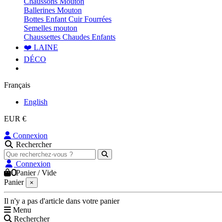
Chaussons Mouton
Ballerines Mouton
Bottes Enfant Cuir Fourrées
Semelles mouton
Chaussettes Chaudes Enfants
❤️ LAINE
DÉCO
Français
English
EUR €
Connexion
Rechercher
Connexion
0
Panier
/
Vide
Panier
×
Il n'y a pas d'article dans votre panier
Menu
Rechercher