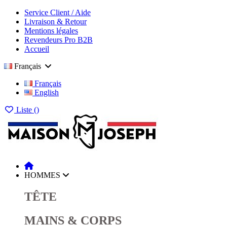
Service Client / Aide
Livraison & Retour
Mentions légales
Revendeurs Pro B2B
Accueil
Français
Français
English
Liste (
)
HOMMES
TÊTE
MAINS & CORPS