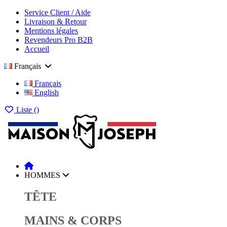
Service Client / Aide
Livraison & Retour
Mentions légales
Revendeurs Pro B2B
Accueil
Français
Français
English
Liste (
)
HOMMES
TÊTE
MAINS & CORPS