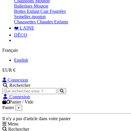
Chaussons Mouton
Ballerines Mouton
Bottes Enfant Cuir Fourrées
Semelles mouton
Chaussettes Chaudes Enfants
❤️ LAINE
DÉCO
Français
English
EUR €
Connexion
Rechercher
Connexion
0
Panier
/
Vide
Panier
×
Il n'y a pas d'article dans votre panier
Menu
Rechercher