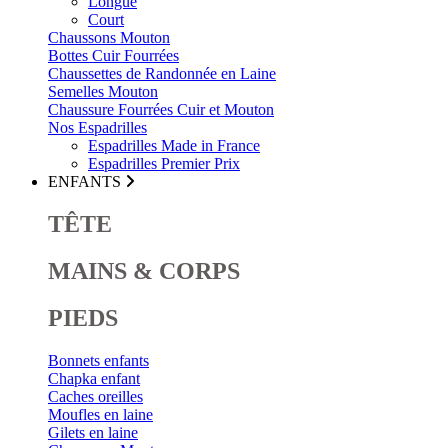
Longue
Court
Chaussons Mouton
Bottes Cuir Fourrées
Chaussettes de Randonnée en Laine
Semelles Mouton
Chaussure Fourrées Cuir et Mouton
Nos Espadrilles
Espadrilles Made in France
Espadrilles Premier Prix
ENFANTS
TÊTE
MAINS & CORPS
PIEDS
Bonnets enfants
Chapka enfant
Caches oreilles
Moufles en laine
Gilets en laine