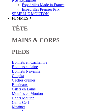
Nos Espadrilles
Espadrilles Made in France
Espadrilles Premier Prix
SEMELLE MOUTON
FEMMES
TÊTE
MAINS & CORPS
PIEDS
Bonnets en Cachemire
Bonnets en laine
Bonnets Nirvanna
Chapka
Caches oreilles
Bandeaux
Gilets en Laine
Moufles en Mouton
Gants Mouton
Gants Cerf
Mitaines