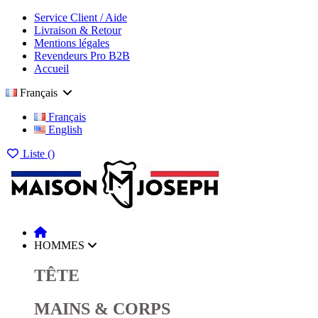
Service Client / Aide
Livraison & Retour
Mentions légales
Revendeurs Pro B2B
Accueil
Français
Français
English
Liste (
)
HOMMES
TÊTE
MAINS & CORPS