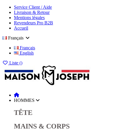
Service Client / Aide
Livraison & Retour
Mentions légales
Revendeurs Pro B2B
Accueil
Français
Français
English
Liste (
)
HOMMES
TÊTE
MAINS & CORPS