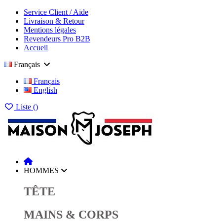
Service Client / Aide
Livraison & Retour
Mentions légales
Revendeurs Pro B2B
Accueil
Français
Français
English
Liste (
)
HOMMES
TÊTE
MAINS & CORPS