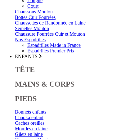
Longue
Court
Chaussons Mouton
Bottes Cuir Fourrées
Chaussettes de Randonnée en Laine
Semelles Mouton
Chaussure Fourrées Cuir et Mouton
Nos Espadrilles
Espadrilles Made in France
Espadrilles Premier Prix
ENFANTS
TÊTE
MAINS & CORPS
PIEDS
Bonnets enfants
Chapka enfant
Caches oreilles
Moufles en laine
Gilets en laine