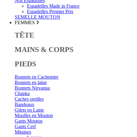
Nos Espadrilles
Espadrilles Made in France
Espadrilles Premier Prix
SEMELLE MOUTON
FEMMES
TÊTE
MAINS & CORPS
PIEDS
Bonnets en Cachemire
Bonnets en laine
Bonnets Nirvanna
Chapka
Caches oreilles
Bandeaux
Gilets en Laine
Moufles en Mouton
Gants Mouton
Gants Cerf
Mitaines