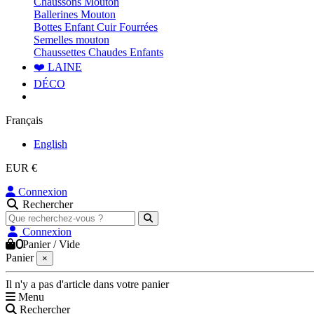
Chaussons Mouton
Ballerines Mouton
Bottes Enfant Cuir Fourrées
Semelles mouton
Chaussettes Chaudes Enfants
❤️ LAINE
DÉCO
Français
English
EUR €
Connexion
Rechercher
Connexion
0
Panier
/
Vide
Panier
×
Il n'y a pas d'article dans votre panier
Menu
Rechercher