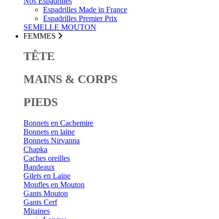
Nos Espadrilles
Espadrilles Made in France
Espadrilles Premier Prix
SEMELLE MOUTON
FEMMES
TÊTE
MAINS & CORPS
PIEDS
Bonnets en Cachemire
Bonnets en laine
Bonnets Nirvanna
Chapka
Caches oreilles
Bandeaux
Gilets en Laine
Moufles en Mouton
Gants Mouton
Gants Cerf
Mitaines