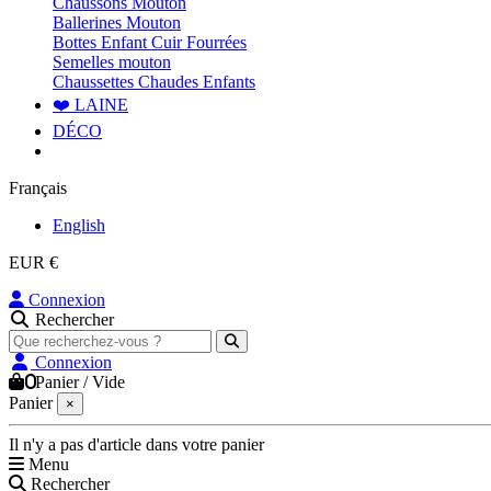
Chaussons Mouton
Ballerines Mouton
Bottes Enfant Cuir Fourrées
Semelles mouton
Chaussettes Chaudes Enfants
❤️ LAINE
DÉCO
Français
English
EUR €
Connexion
Rechercher
Connexion
0
Panier
/
Vide
Panier
×
Il n'y a pas d'article dans votre panier
Menu
Rechercher