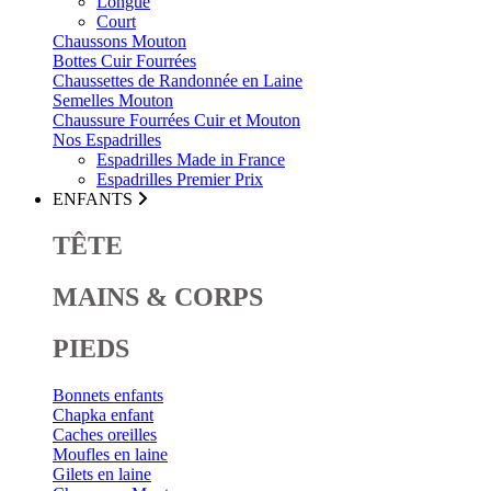
Longue
Court
Chaussons Mouton
Bottes Cuir Fourrées
Chaussettes de Randonnée en Laine
Semelles Mouton
Chaussure Fourrées Cuir et Mouton
Nos Espadrilles
Espadrilles Made in France
Espadrilles Premier Prix
ENFANTS
TÊTE
MAINS & CORPS
PIEDS
Bonnets enfants
Chapka enfant
Caches oreilles
Moufles en laine
Gilets en laine