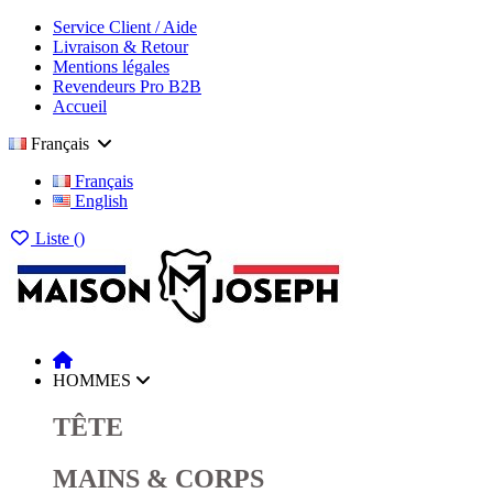
Service Client / Aide
Livraison & Retour
Mentions légales
Revendeurs Pro B2B
Accueil
Français
Français
English
Liste (
)
HOMMES
TÊTE
MAINS & CORPS