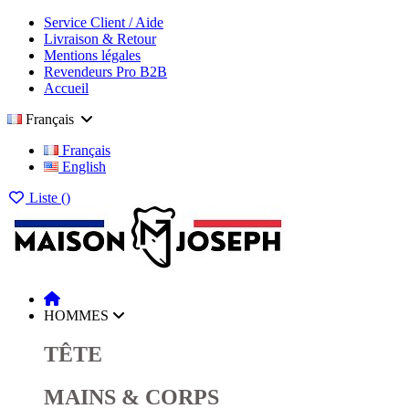
Service Client / Aide
Livraison & Retour
Mentions légales
Revendeurs Pro B2B
Accueil
Français
Français
English
Liste (
)
HOMMES
TÊTE
MAINS & CORPS