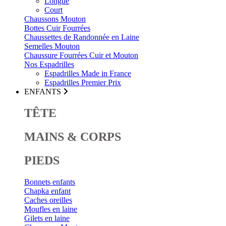
Longue
Court
Chaussons Mouton
Bottes Cuir Fourrées
Chaussettes de Randonnée en Laine
Semelles Mouton
Chaussure Fourrées Cuir et Mouton
Nos Espadrilles
Espadrilles Made in France
Espadrilles Premier Prix
ENFANTS
TÊTE
MAINS & CORPS
PIEDS
Bonnets enfants
Chapka enfant
Caches oreilles
Moufles en laine
Gilets en laine