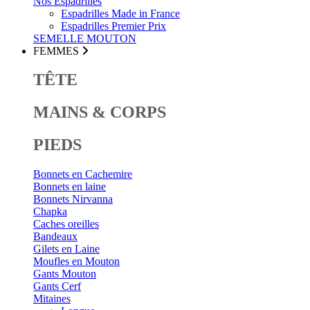
Nos Espadrilles
Espadrilles Made in France
Espadrilles Premier Prix
SEMELLE MOUTON
FEMMES
TÊTE
MAINS & CORPS
PIEDS
Bonnets en Cachemire
Bonnets en laine
Bonnets Nirvanna
Chapka
Caches oreilles
Bandeaux
Gilets en Laine
Moufles en Mouton
Gants Mouton
Gants Cerf
Mitaines