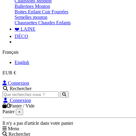
Chaussons Mouton
Ballerines Mouton
Bottes Enfant Cuir Fourrées
Semelles mouton
Chaussettes Chaudes Enfants
❤️ LAINE
DÉCO
Français
English
EUR €
Connexion
Rechercher
Connexion
0
Panier
/
Vide
Panier
×
Il n'y a pas d'article dans votre panier
Menu
Rechercher