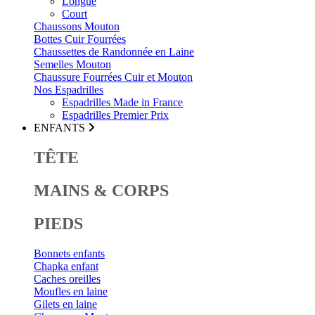
Longue
Court
Chaussons Mouton
Bottes Cuir Fourrées
Chaussettes de Randonnée en Laine
Semelles Mouton
Chaussure Fourrées Cuir et Mouton
Nos Espadrilles
Espadrilles Made in France
Espadrilles Premier Prix
ENFANTS
TÊTE
MAINS & CORPS
PIEDS
Bonnets enfants
Chapka enfant
Caches oreilles
Moufles en laine
Gilets en laine