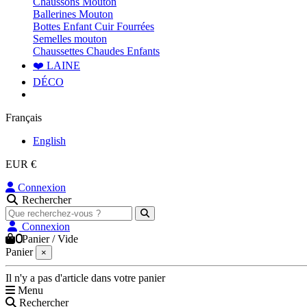
Chaussons Mouton
Ballerines Mouton
Bottes Enfant Cuir Fourrées
Semelles mouton
Chaussettes Chaudes Enfants
❤️ LAINE
DÉCO
Français
English
EUR €
Connexion
Rechercher
Connexion
0
Panier
/
Vide
Panier
×
Il n'y a pas d'article dans votre panier
Menu
Rechercher