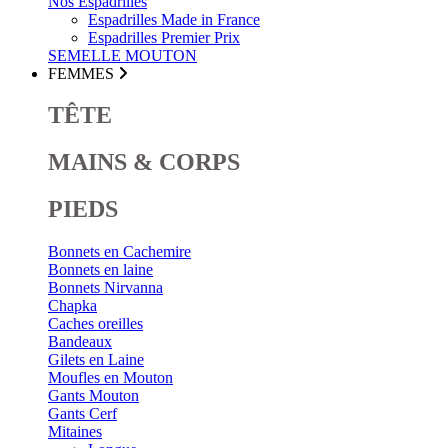
Nos Espadrilles
Espadrilles Made in France
Espadrilles Premier Prix
SEMELLE MOUTON
FEMMES
TÊTE
MAINS & CORPS
PIEDS
Bonnets en Cachemire
Bonnets en laine
Bonnets Nirvanna
Chapka
Caches oreilles
Bandeaux
Gilets en Laine
Moufles en Mouton
Gants Mouton
Gants Cerf
Mitaines