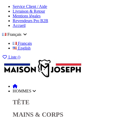
Service Client / Aide
Livraison & Retour
Mentions légales
Revendeurs Pro B2B
Accueil
Français
Français
English
Liste (
)
HOMMES
TÊTE
MAINS & CORPS