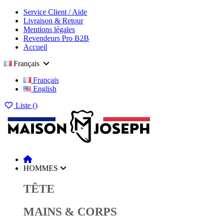
Service Client / Aide
Livraison & Retour
Mentions légales
Revendeurs Pro B2B
Accueil
Français
Français
English
Liste (
)
HOMMES
TÊTE
MAINS & CORPS