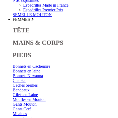
Nos Espadrilles
Espadrilles Made in France
Espadrilles Premier Prix
SEMELLE MOUTON
FEMMES
TÊTE
MAINS & CORPS
PIEDS
Bonnets en Cachemire
Bonnets en laine
Bonnets Nirvanna
Chapka
Caches oreilles
Bandeaux
Gilets en Laine
Moufles en Mouton
Gants Mouton
Gants Cerf
Mitaines