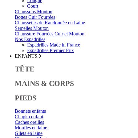
Longue
Court
Chaussons Mouton
Bottes Cuir Fourrées
Chaussettes de Randonnée en Laine
Semelles Mouton
Chaussure Fourrées Cuir et Mouton
Nos Espadrilles
Espadrilles Made in France
Espadrilles Premier Prix
ENFANTS
TÊTE
MAINS & CORPS
PIEDS
Bonnets enfants
Chapka enfant
Caches oreilles
Moufles en laine
Gilets en laine