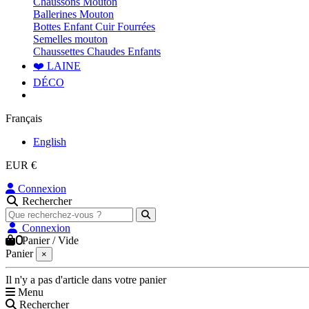
Chaussons Mouton
Ballerines Mouton
Bottes Enfant Cuir Fourrées
Semelles mouton
Chaussettes Chaudes Enfants
❤️ LAINE
DÉCO
Français
English
EUR €
Connexion
Rechercher
Connexion
0
Panier
/
Vide
Panier
×
Il n'y a pas d'article dans votre panier
Menu
Rechercher