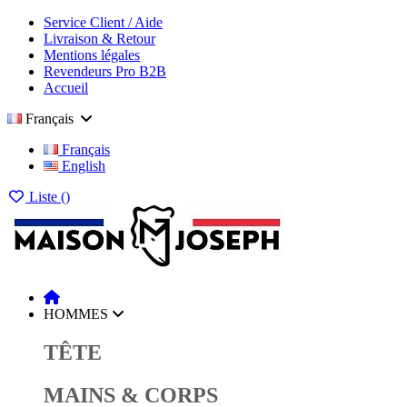
Service Client / Aide
Livraison & Retour
Mentions légales
Revendeurs Pro B2B
Accueil
Français
Français
English
Liste (
)
HOMMES
TÊTE
MAINS & CORPS