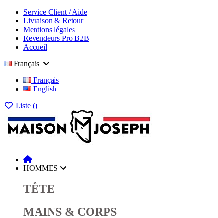
Service Client / Aide
Livraison & Retour
Mentions légales
Revendeurs Pro B2B
Accueil
Français
Français
English
Liste (
)
HOMMES
TÊTE
MAINS & CORPS