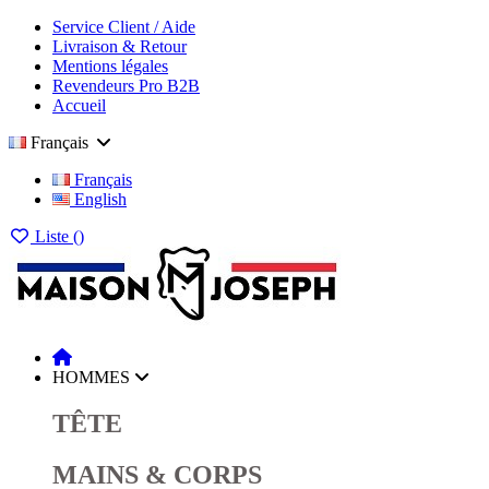
Service Client / Aide
Livraison & Retour
Mentions légales
Revendeurs Pro B2B
Accueil
Français
Français
English
Liste (
)
HOMMES
TÊTE
MAINS & CORPS