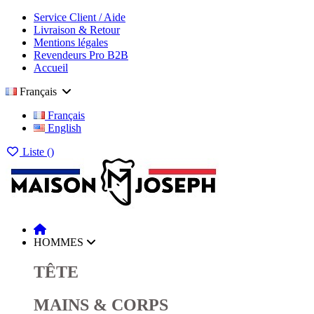
Service Client / Aide
Livraison & Retour
Mentions légales
Revendeurs Pro B2B
Accueil
Français
Français
English
Liste (
)
HOMMES
TÊTE
MAINS & CORPS