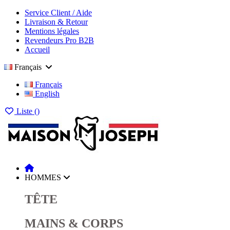
Service Client / Aide
Livraison & Retour
Mentions légales
Revendeurs Pro B2B
Accueil
Français
Français
English
Liste (
)
HOMMES
TÊTE
MAINS & CORPS