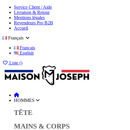
Service Client / Aide
Livraison & Retour
Mentions légales
Revendeurs Pro B2B
Accueil
Français
Français
English
Liste (
)
HOMMES
TÊTE
MAINS & CORPS