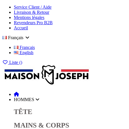
Service Client / Aide
Livraison & Retour
Mentions légales
Revendeurs Pro B2B
Accueil
Français
Français
English
Liste (
)
HOMMES
TÊTE
MAINS & CORPS